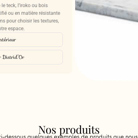
e teck, l’iroko ou bois
fié ou en matière résistante
pour choisir les textures,
otre espace.
extérieur
r Distrid’Or
Nos produits
ci-dessous quelques exemples de produits que nous