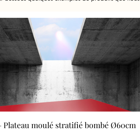
Fermer
Fermer
– Plateau moulé stratifié bombé Ø60cm