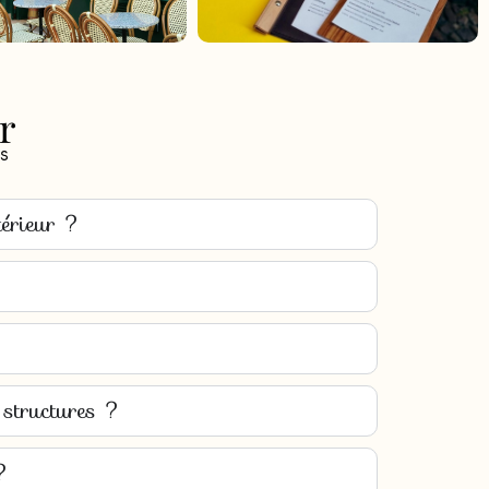
r
s
térieur ?
 structures ?
 ?