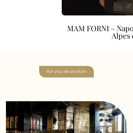
MAM FORNI – Napoli
Alpes
Voir plus de produits