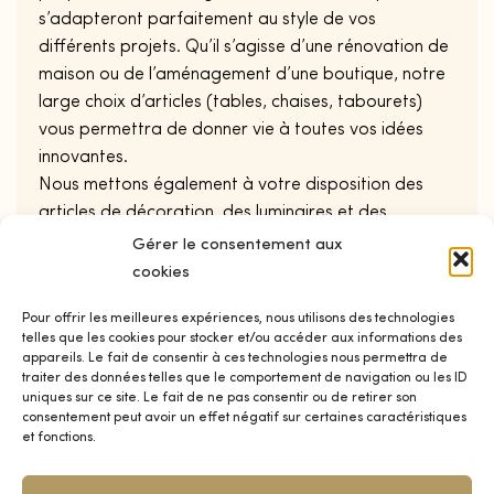
s’adapteront parfaitement au style de vos
différents projets. Qu’il s’agisse d’une rénovation de
maison ou de l’aménagement d’une boutique, notre
large choix d’articles (tables, chaises, tabourets)
vous permettra de donner vie à toutes vos idées
innovantes.
Nous mettons également à votre disposition des
articles de décoration, des luminaires et des
accessoires pour que vos clients soient
Gérer le consentement aux
complètement satisfaits. Chaque projet
cookies
d’aménagement, que ce soit en intérieur ou en
Pour offrir les meilleures expériences, nous utilisons des technologies
extérieur, est unique. Il est donc primordial que tout
telles que les cookies pour stocker et/ou accéder aux informations des
professionnel soit en mesure de se renouveler pour
appareils. Le fait de consentir à ces technologies nous permettra de
s’adapter aux attentes de chacun de ses clients. Nos
traiter des données telles que le comportement de navigation ou les ID
uniques sur ce site. Le fait de ne pas consentir ou de retirer son
produits pour professionnels répondent aux
consentement peut avoir un effet négatif sur certaines caractéristiques
tendances actuelles et ont l’avantage d’être
et fonctions.
fonctionnels et confortables. Autrement dit, vous
trouverez avec Distrid’Or tous les éléments