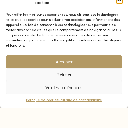
cookies
intempéries tout en ajoutant une touche de style
supplémentaire à vos environnements en plein air.
Pour offrir les meilleures expériences, nous utilisons des technologies
telles que les cookies pour stocker et/ou accéder aux informations des
UNE DÉCORATION D’HÔTEL DURABLE
appareils. Le fait de consentir à ces technologies nous permettra de
traiter des données telles que le comportement de navigation ou les ID
ET DE QUALITÉ
uniques sur ce site. Le fait de ne pas consentir ou de retirer son
consentement peut avoir un effet négatif sur certaines caractéristiques
Dans le secteur hôtelier, l’impression visuelle mais aussi
et fonctions.
le confort sont des éléments clés pour un séjour réussi.
Investir dans
des accessoires de décoration et un
Accepter
mobilier durables et de qualité
revêt une importance
cruciale.
Refuser
Aujourd’hui, la durabilité des équipements est un enjeu
Voir les préférences
0
fondamental et nécessaire.
Chez Distrid’Or
, nous avons
Politique de cookies
Politique de confidentialité
opté pour
des matériaux durables
et
des designs
intemporels
pour d’une part, réduire notre impact
environnemental et d’autre part, assurer une longévité à
tous nos équipements.