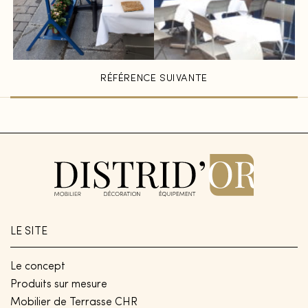
RÉFÉRENCE SUIVANTE
Fermer
Fermer
LE SITE
Le concept
Produits sur mesure
Mobilier de Terrasse CHR