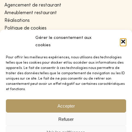
Agencement de restaurant
Ameublement restaurant
Réalisations
Politique de cookies
Conditions générales de vente
Gérer le consentement aux
Politique de confidentialité
cookies
Plan de site
Pour offrir les meilleures expériences, nous utilisons des technologies
telles que les cookies pour stocker et/ou accéder aux informations des
appareils. Le fait de consentir à ces technologies nous permettra de
CONTACT
traiter des données telles que le comportement de navigation ou les ID
uniques sur ce site. Le fait de ne pas consentir ou de retirer son
Blog
consentement peut avoir un effet négatif sur certaines caractéristiques
et fonctions.
Contact
Devis
Accepter
SOCIAL
Refuser
Instagram