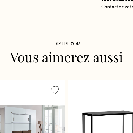
Contacter vot
DISTRID'OR
Vous
aimerez
aussi
Fermer
Fermer