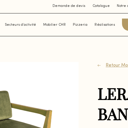
Demande de devis
Catalogue
Notre 
Secteurs d’activité
Mobilier CHR
Pizzeria
Réalisations
Retour Mob
LER
BA