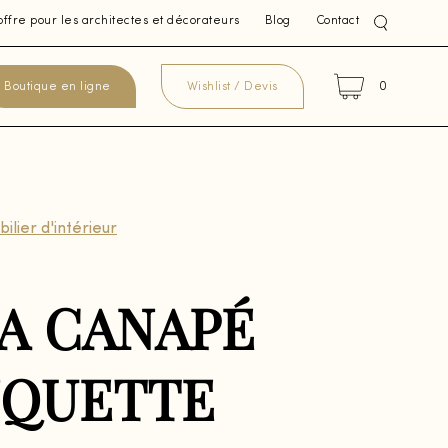
offre pour les architectes et décorateurs
Blog
Contact
0
Boutique en ligne
Wishlist / Devis
ilier d'intérieur
A CANAPÉ
NQUETTE