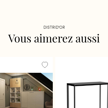
DISTRID'OR
Vous
aimerez
aussi
Fermer
Fermer