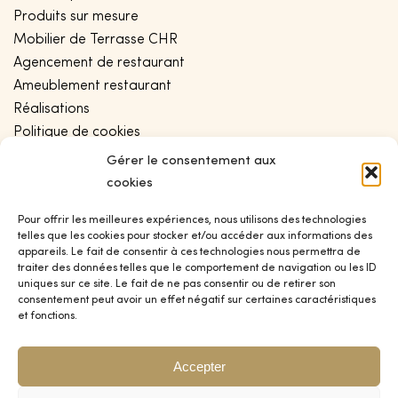
Produits sur mesure
Mobilier de Terrasse CHR
Agencement de restaurant
Ameublement restaurant
Réalisations
Politique de cookies
Conditions générales de vente
Gérer le consentement aux
Politique de confidentialité
cookies
Plan de site
Pour offrir les meilleures expériences, nous utilisons des technologies
telles que les cookies pour stocker et/ou accéder aux informations des
appareils. Le fait de consentir à ces technologies nous permettra de
CONTACT
traiter des données telles que le comportement de navigation ou les ID
uniques sur ce site. Le fait de ne pas consentir ou de retirer son
Blog
consentement peut avoir un effet négatif sur certaines caractéristiques
et fonctions.
Contact
Devis
Accepter