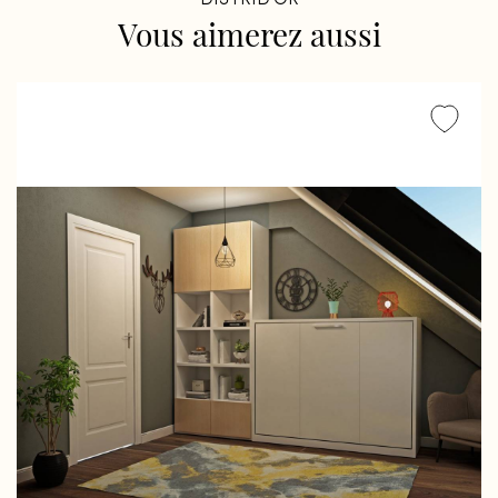
DISTRID'OR
Vous
aimerez
aussi