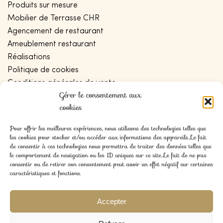
Produits sur mesure
Mobilier de Terrasse CHR
Agencement de restaurant
Ameublement restaurant
Réalisations
Politique de cookies
Conditions générales de vente
Gérer le consentement aux
Politique de confidentialité
cookies
Plan de site
Pour offrir les meilleures expériences, nous utilisons des technologies telles que
les cookies pour stocker et/ou accéder aux informations des appareils. Le fait
CONTACT
de consentir à ces technologies nous permettra de traiter des données telles que
le comportement de navigation ou les ID uniques sur ce site. Le fait de ne pas
consentir ou de retirer son consentement peut avoir un effet négatif sur certaines
Blog
caractéristiques et fonctions.
Contact
Devis
Accepter
SOCIAL